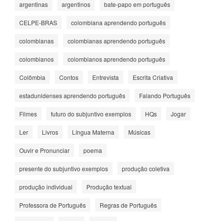
argentinas
argentinos
bate-papo em português
CELPE-BRAS
colombiana aprendendo português
colombianas
colombianas aprendendo português
colombianos
colombianos aprendendo português
Colômbia
Contos
Entrevista
Escrita Criativa
estadunidenses aprendendo português
Falando Português
Filmes
futuro do subjuntivo exemplos
HQs
Jogar
Ler
Livros
Língua Materna
Músicas
Ouvir e Pronunciar
poema
presente do subjuntivo exemplos
produção coletiva
produção individual
Produção textual
Professora de Português
Regras de Português