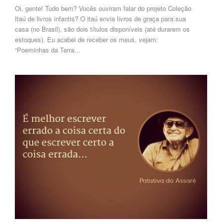
Oi, gente! Tudo bem? Vocês ouviram falar do projeto Coleção
Itaú de livros infantis? O itaú envia livros de graça para sua
casa (no Brasil), são dois títulos disponíveis (até durarem os
estoques). Eu acabei de receber os meus, vejam:
“Poeminhas da Terra...