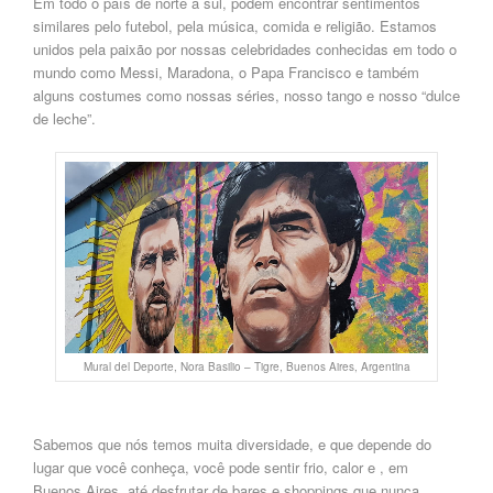
Em todo
o país d
e norte a sul,
podem encontrar
sentimentos
similares pelo futebol, pela música, comida e religião.
Estamos
unidos pela paixão por nossas celebridades conhecidas em todo o
mundo como Messi, Maradona, o Papa Francisco e também
alguns costumes como nossas séries, nosso tango e nosso “dulce
de leche”.
Mural del Deporte, Nora Basilio – Tigre, Buenos Aires, Argentina
Sabemos
que nós
temos
muita diversidade,
e
que depende do
lugar que
você
conhe
ça
, você
pode
sentir frio, calor e , em
Buenos Aires, até
desfrutar
de bares e shoppings que nunca