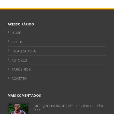
ACESSO RÁPIDO
HOME
SOBRE
IDEALIZADORA
AUTORES
PARCEIROS
CONTATO
MAIS COMENTADOS
Estrangeiro no Brasil | Alma não tem cor - Chico
César