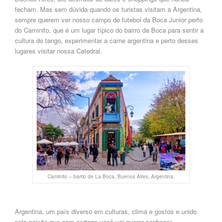
fecham.
Mas sem dúvida quando os turistas
visitam a
Argentina,
sempre
querem ver
nosso campo de
futebol da Boca Junior perto
do
Caminito, que é um lugar típico do bairro da Boca para
sentir
a
cultura
do tango,
experimentar
a carne argentina e perto desses
lugares
visitar
nossa Catedral.
Caminito – barrio de La Boca, Buenos Aires, Argentina.
Argentina, um país diverso em
culturas, clima e gostos e unido
pela paixão que com certeza
você
vai querer conhecer
.