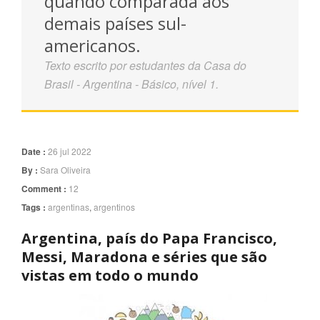
quando comparada aos
demais países sul-
americanos.
Texto escrito por estudantes da Casa do
Brasil - Argentina - Básico, nível 1.
Date :
26 jul 2022
By :
Sara Oliveira
Comment :
12
Tags :
argentinas
,
argentinos
Argentina, país do Papa Francisco,
Messi, Maradona e séries que são
vistas em todo o mundo