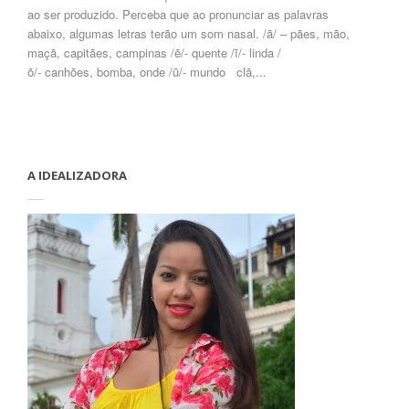
ao ser produzido. Perceba que ao pronunciar as palavras
abaixo, algumas letras terão um som nasal. /ã/ – pães, mão,
maçã, capitães, campinas /ẽ/- quente /ĩ/- linda /
õ/- canhões, bomba, onde /ũ/- mundo clã,...
A IDEALIZADORA