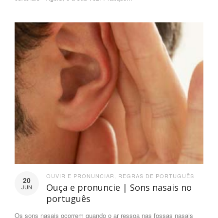
OUVIR E PRONUNCIAR
,
REGRAS DE PORTUGUÊS
20
Ouça e pronuncie | Sons nasais no
JUN
português
Os sons nasais ocorrem quando o ar ressoa nas fossas nasais