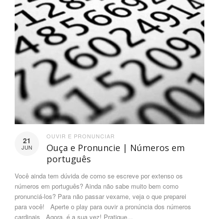
OUVIR E PRONUNCIAR
21
Ouça e Pronuncie | Números em
JUN
português
Você ainda tem dúvida de como se escreve por extenso os
números em português? Ainda não sabe muito bem como
pronunciá-los? Para não passar vexame, veja o que preparei
para você! Aperte o play para ouvir a pronúncia dos números
cardinais Agora, é a sua vez! Pratique...