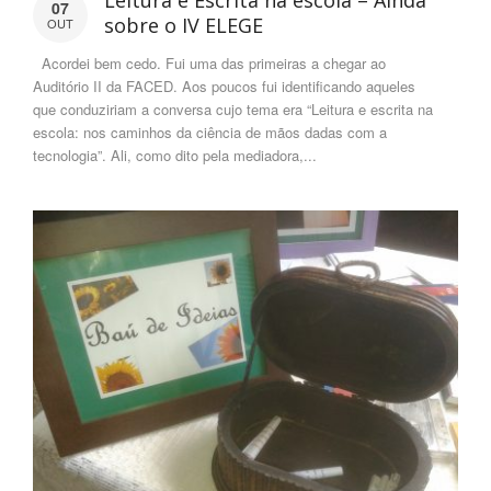
Leitura e Escrita na escola – Ainda
07
sobre o IV ELEGE
OUT
Acordei bem cedo. Fui uma das primeiras a chegar ao
Auditório II da FACED. Aos poucos fui identificando aqueles
que conduziriam a conversa cujo tema era “Leitura e escrita na
escola: nos caminhos da ciência de mãos dadas com a
tecnologia”. Ali, como dito pela mediadora,...