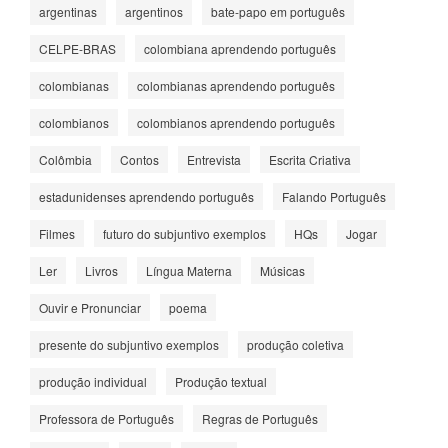
argentinas
argentinos
bate-papo em português
CELPE-BRAS
colombiana aprendendo português
colombianas
colombianas aprendendo português
colombianos
colombianos aprendendo português
Colômbia
Contos
Entrevista
Escrita Criativa
estadunidenses aprendendo português
Falando Português
Filmes
futuro do subjuntivo exemplos
HQs
Jogar
Ler
Livros
Língua Materna
Músicas
Ouvir e Pronunciar
poema
presente do subjuntivo exemplos
produção coletiva
produção individual
Produção textual
Professora de Português
Regras de Português