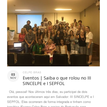
CELPE-BRAS
03
Eventos | Saiba o que rolou no III
NOV
SINCELPE e I SEPFOL
Olá, pessoal! Nos últimos três dias, eu participei de dois
eventos que aconteceram aqui em Salvador: III SINCELPE e I
SEPFOL. Eles ocorreram de forma integrada e tinham como
temática “Exame Celpe-Bras e ensino de Português para