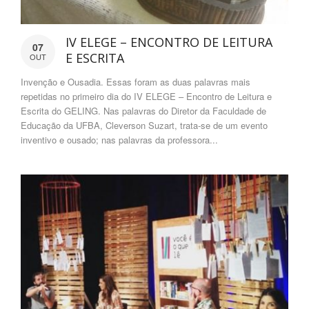
IV ELEGE – ENCONTRO DE LEITURA
07
E ESCRITA
OUT
Invenção e Ousadia. Essas foram as duas palavras mais
repetidas no primeiro dia do IV ELEGE – Encontro de Leitura e
Escrita do GELING. Nas palavras do Diretor da Faculdade de
Educação da UFBA, Cleverson Suzart, trata-se de um evento
inventivo e ousado; nas palavras da professora...