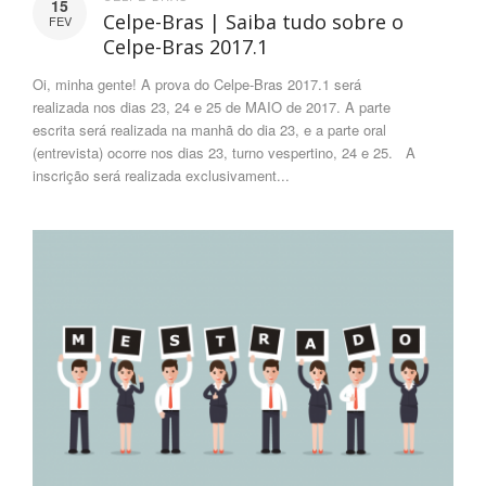
15
Celpe-Bras | Saiba tudo sobre o
FEV
Celpe-Bras 2017.1
Oi, minha gente! A prova do Celpe-Bras 2017.1 será
realizada nos dias 23, 24 e 25 de MAIO de 2017. A parte
escrita será realizada na manhã do dia 23, e a parte oral
(entrevista) ocorre nos dias 23, turno vespertino, 24 e 25. A
inscrição será realizada exclusivament...