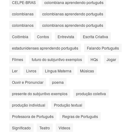
CELPE-BRAS
colombiana aprendendo português
colombianas
colombianas aprendendo português
colombianos
colombianos aprendendo português
Colômbia
Contos
Entrevista
Escrita Criativa
estadunidenses aprendendo português
Falando Português
Filmes
futuro do subjuntivo exemplos
HQs
Jogar
Ler
Livros
Língua Materna
Músicas
Ouvir e Pronunciar
poema
presente do subjuntivo exemplos
produção coletiva
produção individual
Produção textual
Professora de Português
Regras de Português
Significado
Teatro
Vídeos