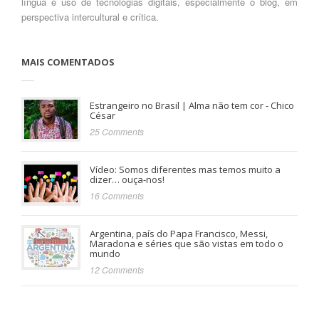
língua e uso de tecnologias digitais, especialmente o blog, em
perspectiva intercultural e crítica.
MAIS COMENTADOS
Estrangeiro no Brasil | Alma não tem cor - Chico
César
25 Comments
Vídeo: Somos diferentes mas temos muito a
dizer… ouça-nos!
16 Comments
Argentina, país do Papa Francisco, Messi,
Maradona e séries que são vistas em todo o
mundo
12 Comments