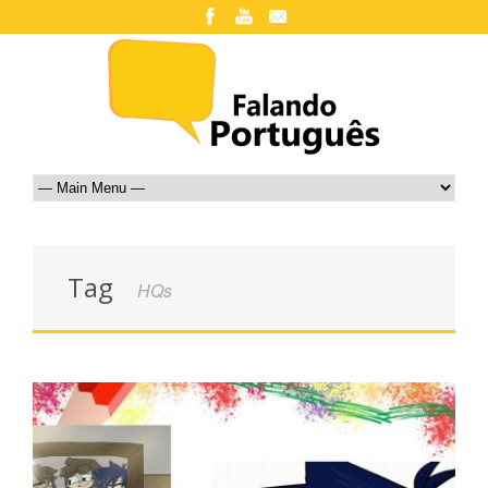
Tag
HQs