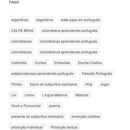
TAGS
argentinas
argentinos
bate-papo em português
CELPE-BRAS
colombiana aprendendo português
colombianas
colombianas aprendendo português
colombianos
colombianos aprendendo português
Colômbia
Contos
Entrevista
Escrita Criativa
estadunidenses aprendendo português
Falando Português
Filmes
futuro do subjuntivo exemplos
HQs
Jogar
Ler
Livros
Língua Materna
Músicas
Ouvir e Pronunciar
poema
presente do subjuntivo exemplos
produção coletiva
produção individual
Produção textual