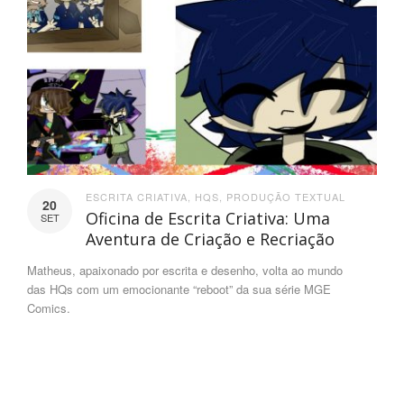
ESCRITA CRIATIVA
,
HQS
,
PRODUÇÃO TEXTUAL
20
Oficina de Escrita Criativa: Uma
SET
Aventura de Criação e Recriação
Matheus, apaixonado por escrita e desenho, volta ao mundo
das HQs com um emocionante “reboot” da sua série MGE
Comics.