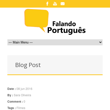
Blog Post
Date :
08 jun 2016
By :
Sara Oliveira
Comment :
0
Tags :
Filmes