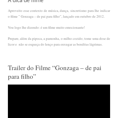
A dica de filme
Aproveito esse contexto de música, dança, sincretismo para lhe indicar
o filme ” Gonzaga – de pai para filho”, lançado em outubro de 2012.
Vou logo lhe dizendo: é um filme muito emocionante!
Prepare, além da pipoca, a pamonha, o milho cozido; tome uma dose de
licor e não se esqueça do lenço para enxugar as benditas lágrimas.
Trailer do Filme “Gonzaga – de pai
para filho”