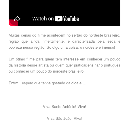
Muitas cenas do filme acontecem no sertão do nordeste brasileiro,
região que ainda, infelizmente, é caracterizada pela seca e
pobreza nessa região. Só digo uma coisa: o nordeste é imenso!
Um ótimo filme para quem tem interesse em conhecer um pouco
da história desse artista ou quem quer praticar/ensinar o português
ou conhecer um pouco do nordeste brasileiro.
Enfim, espero que tenha gostado da dica e ….
Viva Santo Antônio! Viva!
Viva São João! Viva!