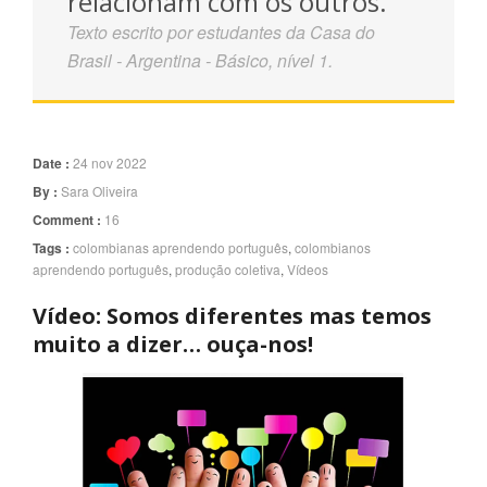
relacionam com os outros.
Texto escrito por estudantes da Casa do
Brasil - Argentina - Básico, nível 1.
Date :
24 nov 2022
By :
Sara Oliveira
Comment :
16
Tags :
colombianas aprendendo português
,
colombianos
aprendendo português
,
produção coletiva
,
Vídeos
Vídeo: Somos diferentes mas temos
muito a dizer… ouça-nos!