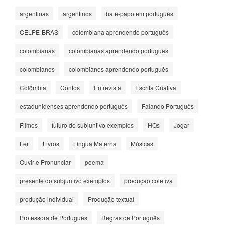
argentinas
argentinos
bate-papo em português
CELPE-BRAS
colombiana aprendendo português
colombianas
colombianas aprendendo português
colombianos
colombianos aprendendo português
Colômbia
Contos
Entrevista
Escrita Criativa
estadunidenses aprendendo português
Falando Português
Filmes
futuro do subjuntivo exemplos
HQs
Jogar
Ler
Livros
Língua Materna
Músicas
Ouvir e Pronunciar
poema
presente do subjuntivo exemplos
produção coletiva
produção individual
Produção textual
Professora de Português
Regras de Português