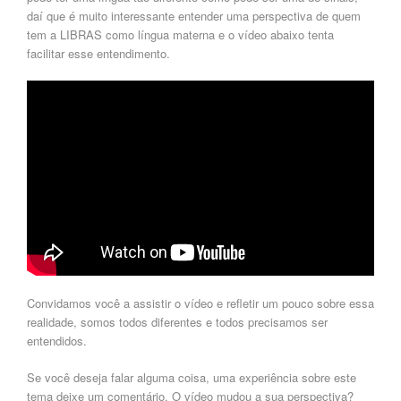
daí
que é muito interessante entender uma perspectiva de quem
tem a
LIBRAS
como
língua
materna e
o
vídeo
abaixo
tenta
facilitar esse entendimento.
Convidamos você a
assistir o vídeo
e refletir um pouco sobre essa
realidade, somos todos diferentes e todos precisamos ser
entendidos.
Se você deseja falar alguma coisa, uma experiência sobre este
tema deixe um comentário. O vídeo mudou a sua perspectiva?