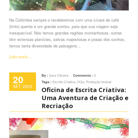
Na Colômbia sempre o receberemos com uma xícara de café
(tinto) quente e um grande sorriso, para que sua viagem seja
inesquecível. Nós temos grandes regiões montanhosas, outras
têm extensas planícies, selvas majestosas e praias dos sonhos,
temos tanta diversidade de paisagens...
Leia mais...
20
Sara Oliveira
0
By :
Comments :
Escrita Criativa
,
HQs
,
Produção textual
Tags :
SET 2023
Oficina de Escrita Criativa:
Uma Aventura de Criação e
Recriação