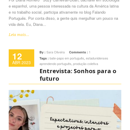
e espanhol, uma pessoa interessada na cultura da América latina
e no trabalho social, participa ativamente no blog Falando
Português. Por conta disso, a gente quis mergulhar um pouco na
vida dela. Eu, Diana...
Leia mais...
12
Sara Oliveira
1
By :
Comments :
bate-papo em português
,
estadunidenses
Tags :
ABR 2023
aprendendo português
,
produção coletiva
Entrevista: Sonhos para o
futuro