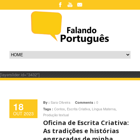
[layerslider id="3432"]
18
Sara Oliveira
0
By :
Comments :
Contos
,
Escrita Criativa
,
Língua Materna
,
Tags :
OUT 2023
Produção textual
Oficina de Escrita Criativa:
As tradições e histórias
engraçadas de minha