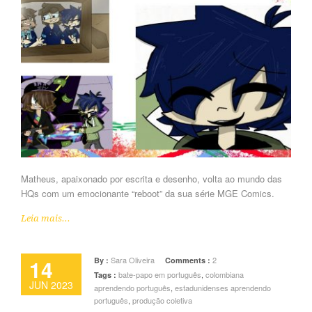
Matheus, apaixonado por escrita e desenho, volta ao mundo das
HQs com um emocionante “reboot” da sua série MGE Comics.
Leia mais...
14
Sara Oliveira
2
By :
Comments :
bate-papo em português
,
colombiana
Tags :
JUN 2023
aprendendo português
,
estadunidenses aprendendo
português
,
produção coletiva