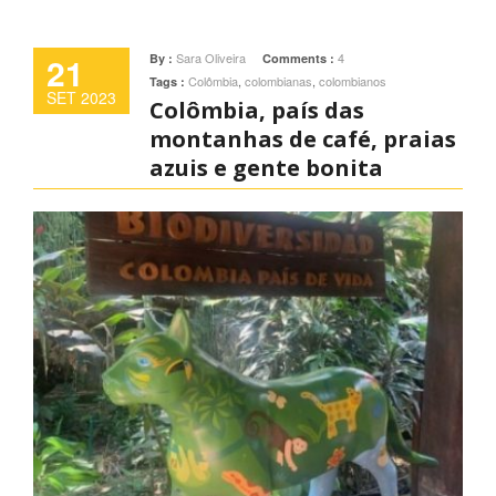
21
Sara Oliveira
4
By :
Comments :
Colômbia
,
colombianas
,
colombianos
Tags :
SET 2023
Colômbia, país das
montanhas de café, praias
azuis e gente bonita