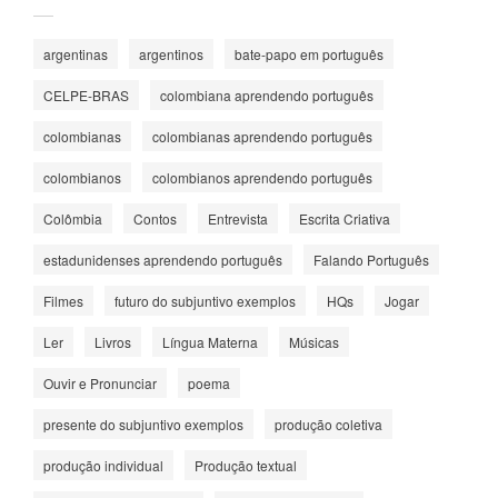
argentinas
argentinos
bate-papo em português
CELPE-BRAS
colombiana aprendendo português
colombianas
colombianas aprendendo português
colombianos
colombianos aprendendo português
Colômbia
Contos
Entrevista
Escrita Criativa
estadunidenses aprendendo português
Falando Português
Filmes
futuro do subjuntivo exemplos
HQs
Jogar
Ler
Livros
Língua Materna
Músicas
Ouvir e Pronunciar
poema
presente do subjuntivo exemplos
produção coletiva
produção individual
Produção textual